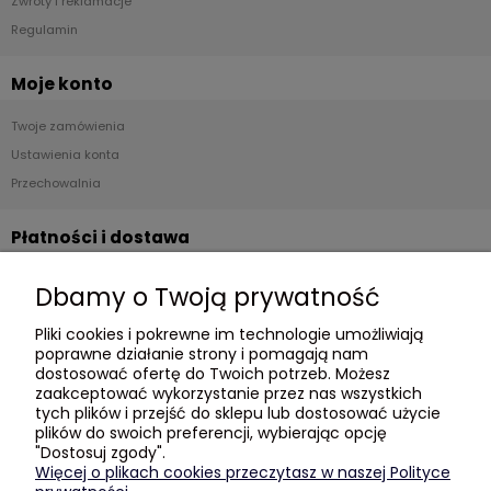
Zwroty i reklamacje
Regulamin
Moje konto
Twoje zamówienia
Ustawienia konta
Przechowalnia
Płatności i dostawa
Formy płatności
Dbamy o Twoją prywatność
Czas i koszty dostawy
Pliki cookies i pokrewne im technologie umożliwiają
Czas realizacji zamówienia
poprawne działanie strony i pomagają nam
dostosować ofertę do Twoich potrzeb. Możesz
Informacje
zaakceptować wykorzystanie przez nas wszystkich
tych plików i przejść do sklepu lub dostosować użycie
plików do swoich preferencji, wybierając opcję
Blog
"Dostosuj zgody".
Polityka prywatności
Więcej o plikach cookies przeczytasz w naszej Polityce
GDZIE KUPIĆ?