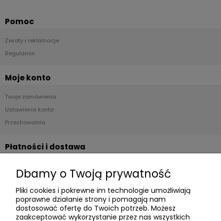
Pomoc
Zwroty i reklamacje
Regulamin
Moje konto
Twoje zamówienia
Ustawienia konta
Przechowalnia
Płatności i dostawa
Formy płatności
Dbamy o Twoją prywatność
Czas i koszty dostawy
Pliki cookies i pokrewne im technologie umożliwiają
Czas realizacji zamówienia
poprawne działanie strony i pomagają nam
dostosować ofertę do Twoich potrzeb. Możesz
Informacje
zaakceptować wykorzystanie przez nas wszystkich