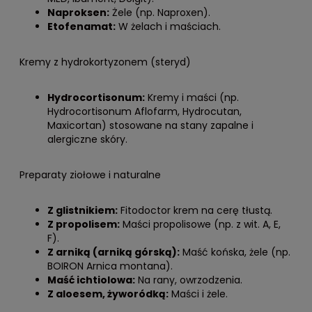
Naproksen:
Żele (np. Naproxen).
Etofenamat:
W żelach i maściach.
Kremy z hydrokortyzonem (steryd)
Hydrocortisonum:
Kremy i maści (np.
Hydrocortisonum Aflofarm, Hydrocutan,
Maxicortan) stosowane na stany zapalne i
alergiczne skóry.
Preparaty ziołowe i naturalne
Z glistnikiem:
Fitodoctor krem na cerę tłustą.
Z propolisem:
Maści propolisowe (np. z wit. A, E,
F).
Z arniką (arniką górską):
Maść końska, żele (np.
BOIRON Arnica montana).
Maść ichtiolowa:
Na rany, owrzodzenia.
Z aloesem, żyworódką:
Maści i żele.