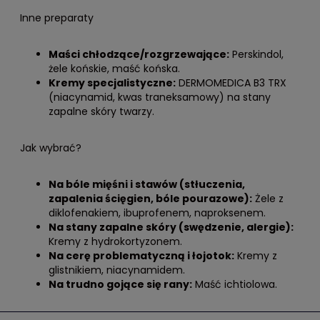
Inne preparaty
Maści chłodzące/rozgrzewające:
Perskindol,
żele końskie, maść końska.
Kremy specjalistyczne:
DERMOMEDICA B3 TRX
(niacynamid, kwas traneksamowy) na stany
zapalne skóry twarzy.
Jak wybrać?
Na bóle mięśni i stawów (stłuczenia,
zapalenia ścięgien, bóle pourazowe):
Żele z
diklofenakiem, ibuprofenem, naproksenem.
Na stany zapalne skóry (swędzenie, alergie):
Kremy z hydrokortyzonem.
Na cerę problematyczną i łojotok:
Kremy z
glistnikiem, niacynamidem.
Na trudno gojące się rany:
Maść ichtiolowa.