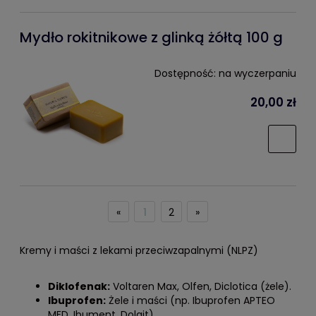
Mydło rokitnikowe z glinką żółtą 100 g
Dostępność:
na wyczerpaniu
20,00 zł
«
1
2
»
Kremy i maści z lekami przeciwzapalnymi (NLPZ)
Diklofenak:
Voltaren Max, Olfen, Diclotica (żele).
Ibuprofen:
Żele i maści (np. Ibuprofen APTEO
MED, Ibument, Dolgit).