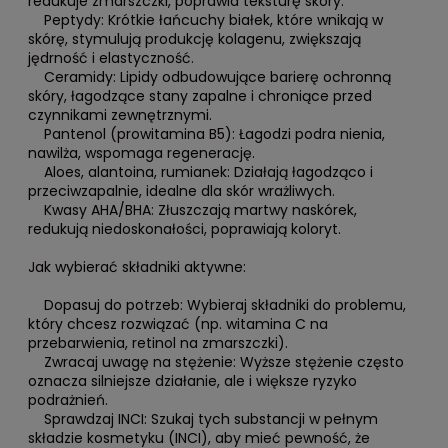
redukuje zmarszczki, poprawia teksturę skóry.
Peptydy: Krótkie łańcuchy białek, które wnikają w
skórę, stymulują produkcję kolagenu, zwiększają
jędrność i elastyczność.
Ceramidy: Lipidy odbudowujące barierę ochronną
skóry, łagodzące stany zapalne i chroniące przed
czynnikami zewnętrznymi.
Pantenol (prowitamina B5): Łagodzi podra nienia,
nawilża, wspomaga regenerację.
Aloes, alantoina, rumianek: Działają łagodząco i
przeciwzapalnie, idealne dla skór wrażliwych.
Kwasy AHA/BHA: Złuszczają martwy naskórek,
redukują niedoskonałości, poprawiają koloryt.
Jak wybierać składniki aktywne:
Dopasuj do potrzeb: Wybieraj składniki do problemu,
który chcesz rozwiązać (np. witamina C na
przebarwienia, retinol na zmarszczki).
Zwracaj uwagę na stężenie: Wyższe stężenie często
oznacza silniejsze działanie, ale i większe ryzyko
podrażnień.
Sprawdzaj INCI: Szukaj tych substancji w pełnym
składzie kosmetyku (INCI), aby mieć pewność, że