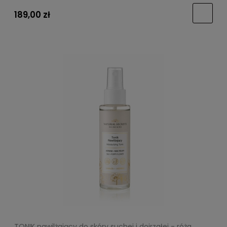
189,00 zł
TONIK nawilżający do skóry suchej i dojrzałej - róża,