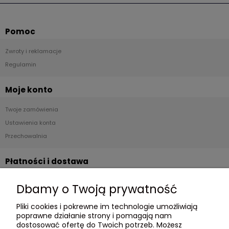
Pomoc
Zwroty i reklamacje
Regulamin
Moje konto
Twoje zamówienia
Ustawienia konta
Przechowalnia
Płatności i dostawa
Formy płatności
Dbamy o Twoją prywatność
Czas i koszty dostawy
Pliki cookies i pokrewne im technologie umożliwiają
Czas realizacji zamówienia
poprawne działanie strony i pomagają nam
dostosować ofertę do Twoich potrzeb. Możesz