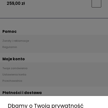
259,00 zł
Pomoc
Zwroty i reklamacje
Regulamin
Moje konto
Twoje zamówienia
Ustawienia konta
Przechowalnia
Płatności i dostawa
Formy płatności
Dbamy o Twoją prywatność