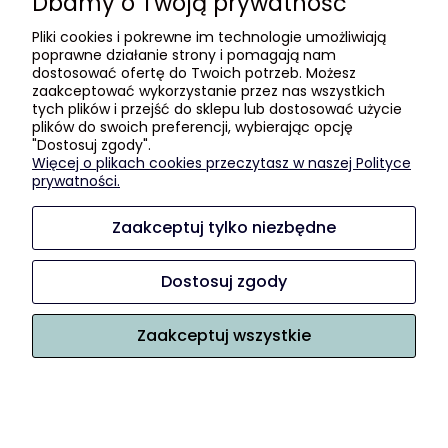
Dbamy o Twoją prywatność
Czas i koszty dostawy
Pliki cookies i pokrewne im technologie umożliwiają
Czas realizacji zamówienia
poprawne działanie strony i pomagają nam
dostosować ofertę do Twoich potrzeb. Możesz
Informacje
zaakceptować wykorzystanie przez nas wszystkich
tych plików i przejść do sklepu lub dostosować użycie
plików do swoich preferencji, wybierając opcję
Blog
"Dostosuj zgody".
Polityka prywatności
Więcej o plikach cookies przeczytasz w naszej Polityce
GDZIE KUPIĆ?
prywatności.
Zaakceptuj tylko niezbędne
O nas
Kontakt i dane firmy
Dostosuj zgody
Kilka słów o nas :)
Zaakceptuj wszystkie
Sklep internetowy Shoper.pl
Pokaż pełną wersję strony