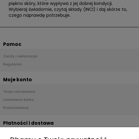
piękno skóry, które wypływa z jej dobrej kondycji.
Wybieraj świadomie, czytaj składy (INCI) i daj skórze to,
czego naprawdę potrzebuje.
Pomoc
Zwroty i reklamacje
Regulamin
Moje konto
Twoje zamówienia
Ustawienia konta
Przechowalnia
Płatności i dostawa
Formy płatności