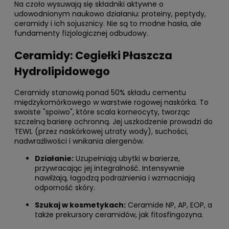
Na czoło wysuwają się składniki aktywne o
udowodnionym naukowo działaniu: proteiny, peptydy,
ceramidy i ich sojusznicy. Nie są to modne hasła, ale
fundamenty fizjologicznej odbudowy.
Ceramidy: Cegiełki Płaszcza
Hydrolipidowego
Ceramidy stanowią ponad 50% składu cementu
międzykomórkowego w warstwie rogowej naskórka. To
swoiste "spoiwo", które scala korneocyty, tworząc
szczelną barierę ochronną. Jej uszkodzenie prowadzi do
TEWL (przez naskórkowej utraty wody), suchości,
nadwrażliwości i wnikania alergenów.
Działanie:
Uzupełniają ubytki w barierze,
przywracając jej integralność. Intensywnie
nawilżają, łagodzą podrażnienia i wzmacniają
odporność skóry.
Szukaj w kosmetykach:
Ceramide NP, AP, EOP, a
także prekursory ceramidów, jak fitosfingozyna.