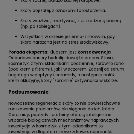
Skóry suchej, bardzo suchej i atopowej.
Skóry dojrzałej, z oznakami fotostarzenia.
Skóry wrażliwej, reaktywnej, z uszkodzoną barierą
(np. po zabiegach).
Wszystkich w okresie jesienno-zimowym, gdy
skóra narażona jest na stres środowiskowy.
Porada eksperta:
Kluczem jest
konsekwencja
.
Odbudowa bariery hydrolipidowej to proces. Stosuj
kosmetyki z tymi składnikami codziennie, zarówno rano
(pod krem z filtrem!), jak i wieczorem. Zacznij od serum
bogatego w peptydy i ceramidy, a następnie nałóż
krem okluzyjny, który "zamknie" aktywności w skórze.
Podsumowanie
Nowoczesna regeneracja skóry to nie powierzchowne
maskowanie problemów, ale sięganie do ich źródła.
Ceramidy, peptydy i proteiny oferują inteligentne
wsparcie biologicznych mechanizmów naprawczych.
Inwestycja w kosmetyki z tymi składnikami to
inwestycja w długoterminowe zdrowie, odporność i