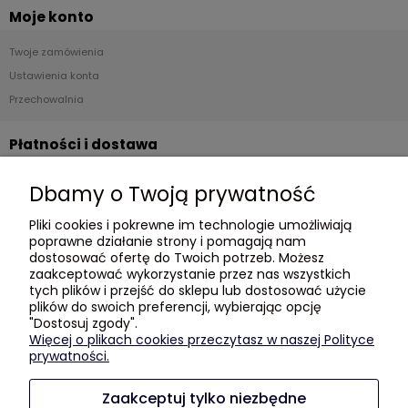
Moje konto
Twoje zamówienia
Ustawienia konta
Przechowalnia
Płatności i dostawa
Formy płatności
Dbamy o Twoją prywatność
Czas i koszty dostawy
Pliki cookies i pokrewne im technologie umożliwiają
Czas realizacji zamówienia
poprawne działanie strony i pomagają nam
dostosować ofertę do Twoich potrzeb. Możesz
Informacje
zaakceptować wykorzystanie przez nas wszystkich
tych plików i przejść do sklepu lub dostosować użycie
plików do swoich preferencji, wybierając opcję
Blog
"Dostosuj zgody".
Polityka prywatności
Więcej o plikach cookies przeczytasz w naszej Polityce
GDZIE KUPIĆ?
prywatności.
Zaakceptuj tylko niezbędne
O nas