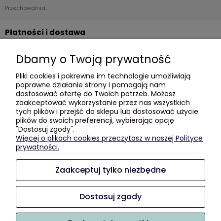
Przechowalnia
Płatności i dostawa
Formy płatności
Dbamy o Twoją prywatność
Czas i koszty dostawy
Pliki cookies i pokrewne im technologie umożliwiają
Czas realizacji zamówienia
poprawne działanie strony i pomagają nam
dostosować ofertę do Twoich potrzeb. Możesz
Informacje
zaakceptować wykorzystanie przez nas wszystkich
tych plików i przejść do sklepu lub dostosować użycie
plików do swoich preferencji, wybierając opcję
Blog
"Dostosuj zgody".
Polityka prywatności
Więcej o plikach cookies przeczytasz w naszej Polityce
prywatności.
GDZIE KUPIĆ?
Zaakceptuj tylko niezbędne
O nas
Kontakt i dane firmy
Dostosuj zgody
Kilka słów o nas :)