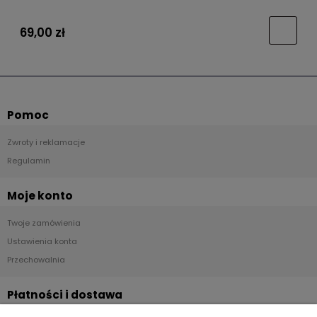
69,00 zł
Pomoc
Zwroty i reklamacje
Regulamin
Moje konto
Twoje zamówienia
Ustawienia konta
Przechowalnia
Płatności i dostawa