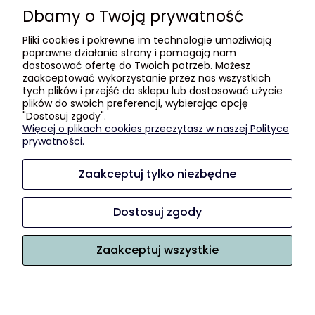
Formy płatności
Dbamy o Twoją prywatność
Czas i koszty dostawy
Pliki cookies i pokrewne im technologie umożliwiają
Czas realizacji zamówienia
poprawne działanie strony i pomagają nam
dostosować ofertę do Twoich potrzeb. Możesz
Informacje
zaakceptować wykorzystanie przez nas wszystkich
tych plików i przejść do sklepu lub dostosować użycie
plików do swoich preferencji, wybierając opcję
Blog
"Dostosuj zgody".
Polityka prywatności
Więcej o plikach cookies przeczytasz w naszej Polityce
GDZIE KUPIĆ?
prywatności.
Zaakceptuj tylko niezbędne
O nas
Kontakt i dane firmy
Dostosuj zgody
Kilka słów o nas :)
Zaakceptuj wszystkie
Sklep internetowy Shoper.pl