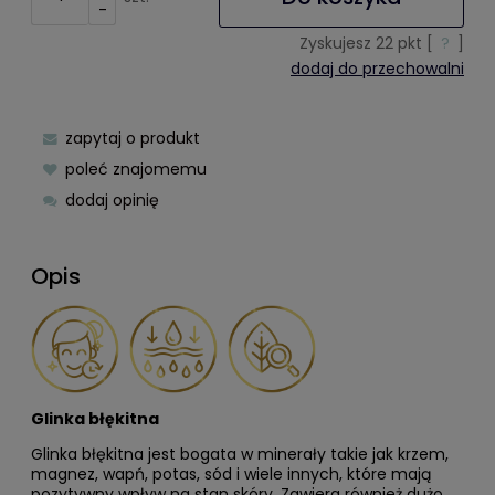
-
Zyskujesz
22
pkt [
?
]
dodaj do przechowalni
zapytaj o produkt
poleć znajomemu
dodaj opinię
Opis
Glinka błękitna
Glinka błękitna jest bogata w minerały takie jak krzem,
magnez, wapń, potas, sód i wiele innych, które mają
pozytywny wpływ na stan skóry. Zawiera również dużo