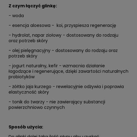
Z czym łączyć glinkę:
- woda
-
esencja aloesowa
- koi, przyspiesza regenerację
- hydrolat, napar ziołowy - dostosowany do rodzaju
oraz potrzeb skóry
- olej pielęgnacyjny - dostosowany do rodzaju oraz
potrzeb skóry
- jogurt naturalny, kefir - wzmacnia działanie
łagodzące i regenerujące, dzięki zawartości naturalnych
probiotyków
- żółtko jaja kurzego - rewelacyjnie odżywia i poprawia
elastyczność skóry
- tonik do twarzy - nie zawierający substancji
powierzchniowo czynnych
Sposób użycia:
Do glinki dolej taką ilość płynu aby uzyskać