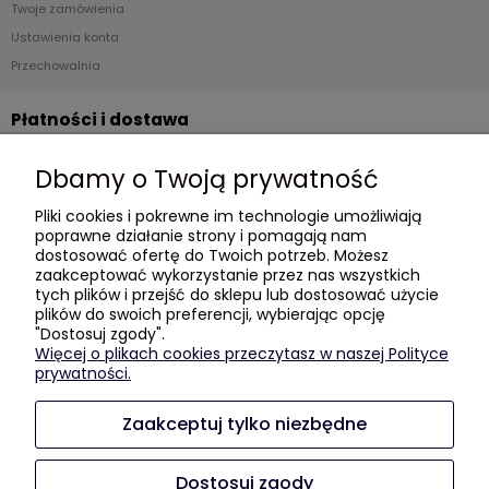
Twoje zamówienia
Ustawienia konta
Przechowalnia
Płatności i dostawa
Formy płatności
Dbamy o Twoją prywatność
Czas i koszty dostawy
Pliki cookies i pokrewne im technologie umożliwiają
Czas realizacji zamówienia
poprawne działanie strony i pomagają nam
dostosować ofertę do Twoich potrzeb. Możesz
Informacje
zaakceptować wykorzystanie przez nas wszystkich
tych plików i przejść do sklepu lub dostosować użycie
plików do swoich preferencji, wybierając opcję
Blog
"Dostosuj zgody".
Polityka prywatności
Więcej o plikach cookies przeczytasz w naszej Polityce
prywatności.
GDZIE KUPIĆ?
Zaakceptuj tylko niezbędne
O nas
Kontakt i dane firmy
Dostosuj zgody