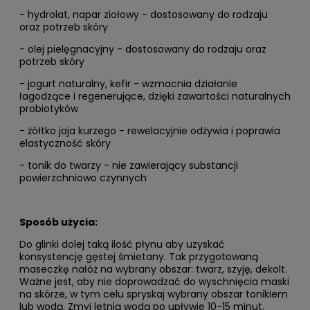
- hydrolat, napar ziołowy - dostosowany do rodzaju
oraz potrzeb skóry
- olej pielęgnacyjny - dostosowany do rodzaju oraz
potrzeb skóry
- jogurt naturalny, kefir - wzmacnia działanie
łagodzące i regenerujące, dzięki zawartości naturalnych
probiotyków
- żółtko jaja kurzego - rewelacyjnie odżywia i poprawia
elastyczność skóry
- tonik do twarzy - nie zawierający substancji
powierzchniowo czynnych
Sposób użycia:
Do glinki dolej taką ilość płynu aby uzyskać
konsystencję gęstej śmietany. Tak przygotowaną
maseczkę nałóż na wybrany obszar: twarz, szyję, dekolt.
Ważne jest, aby nie doprowadzać do wyschnięcia maski
na skórze, w tym celu spryskaj wybrany obszar tonikiem
lub wodą. Zmyj letnią wodą po upływie 10-15 minut.