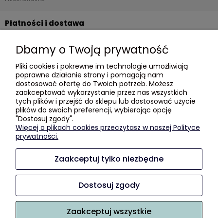
Płatności i dostawa
Formy płatności
Dbamy o Twoją prywatność
Czas i koszty dostawy
Pliki cookies i pokrewne im technologie umożliwiają
Czas realizacji zamówienia
poprawne działanie strony i pomagają nam
dostosować ofertę do Twoich potrzeb. Możesz
Informacje
zaakceptować wykorzystanie przez nas wszystkich
tych plików i przejść do sklepu lub dostosować użycie
plików do swoich preferencji, wybierając opcję
Blog
"Dostosuj zgody".
Polityka prywatności
Więcej o plikach cookies przeczytasz w naszej Polityce
prywatności.
GDZIE KUPIĆ?
Zaakceptuj tylko niezbędne
O nas
Kontakt i dane firmy
Dostosuj zgody
Kilka słów o nas :)
Zaakceptuj wszystkie