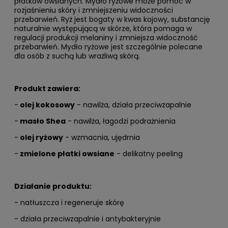
płatków owsianych. Mydło ryżowe może pomóc w
rozjaśnieniu skóry i zmniejszeniu widoczności
przebarwień. Ryż jest bogaty w kwas kojowy, substancję
naturalnie występującą w skórze, która pomaga w
regulacji produkcji melaniny i zmniejsza widoczność
przebarwień. Mydło ryżowe jest szczególnie polecane
dla osób z suchą lub wrażliwą skórą.
Produkt zawiera:
-
olej kokosowy
- nawilża, działa przeciwzapalnie
-
masło Shea
- nawilża, łagodzi podrażnienia
-
olej ryżowy
- wzmacnia, ujędrnia
-
zmielone płatki owsiane
- delikatny peeling
Działanie produktu:
- natłuszcza i regeneruje skórę
- działa przeciwzapalnie i antybakteryjnie